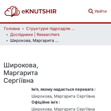
(c
Увійти
Головна
Структурні підрозділи Київського національного університету імені Тараса Шевченка та Організації | Faculties, Institutes and Departments of Taras Shevchenko National University of Kyiv and Organizations
Дослідники | Researchers
Широкова, Маргарита Сергіївна
Широкова,
Маргарита
Сергіївна
Ім'я, якому надається перевага :
Широкова, Маргарита Сергіївна
Офіційне ім’я :
Широкова, Маргарита Сергіївна