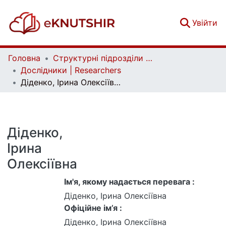
(c
Увійти
Головна
Структурні підрозділи Київського національного університету імені Тараса Шевченка та Організації | Faculties, Institutes and Departments of Taras Shevchenko National University of Kyiv and Organizations
Дослідники | Researchers
Діденко, Ірина Олексіївна
Діденко,
Ірина
Олексіївна
Ім'я, якому надається перевага :
Діденко, Ірина Олексіївна
Офіційне ім’я :
Діденко, Ірина Олексіївна