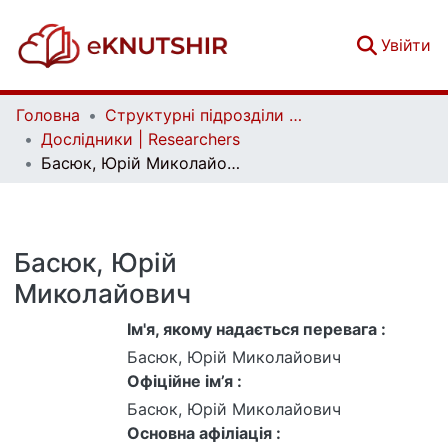
(c
Увійти
Головна
Структурні підрозділи Київського національного університету імені Тараса Шевченка та Організації | Faculties, Institutes and Departments of Taras Shevchenko National University of Kyiv and Organizations
Дослідники | Researchers
Басюк, Юрій Миколайович
Басюк, Юрій
Миколайович
Ім'я, якому надається перевага :
Басюк, Юрій Миколайович
Офіційне ім’я :
Басюк, Юрій Миколайович
Основна афіліація :