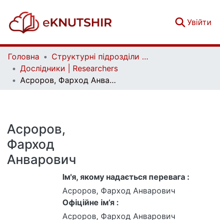
(c
Увійти
Головна
Структурні підрозділи Київського національного університету імені Тараса Шевченка та Організації | Faculties, Institutes and Departments of Taras Shevchenko National University of Kyiv and Organizations
Дослідники | Researchers
Асроров, Фарход Анварович
Асроров,
Фарход
Анварович
Ім'я, якому надається перевага :
Асроров, Фарход Анварович
Офіційне ім’я :
Асроров, Фарход Анварович