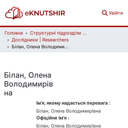
(c
Увійти
Головна
Структурні підрозділи Київського національного університету імені Тараса Шевченка та Організації | Faculties, Institutes and Departments of Taras Shevchenko National University of Kyiv and Organizations
Дослідники | Researchers
Білан, Олена Володимирівна
Білан, Олена
Володимирів
на
Ім'я, якому надається перевага :
Білан, Олена Володимирівна
Офіційне ім’я :
Білан, Олена Володимирівна