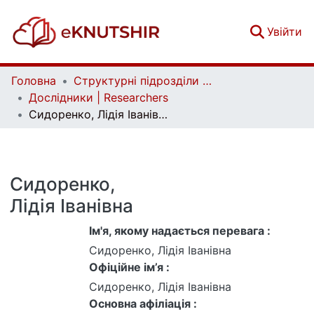
(c
Увійти
Головна
Структурні підрозділи Київського національного університету імені Тараса Шевченка та Організації | Faculties, Institutes and Departments of Taras Shevchenko National University of Kyiv and Organizations
Дослідники | Researchers
Сидоренко, Лідія Іванівна
Сидоренко,
Лідія Іванівна
Ім'я, якому надається перевага :
Сидоренко, Лідія Іванівна
Офіційне ім’я :
Сидоренко, Лідія Іванівна
Основна афіліація :