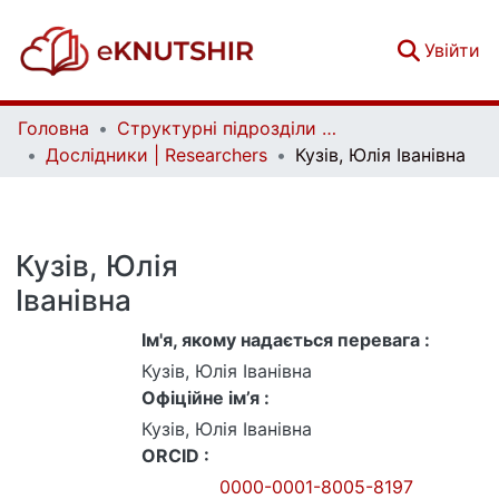
(c
Увійти
Головна
Структурні підрозділи Київського національного університету імені Тараса Шевченка та Організації | Faculties, Institutes and Departments of Taras Shevchenko National University of Kyiv and Organizations
Дослідники | Researchers
Кузів, Юлія Іванівна
Кузів, Юлія
Іванівна
Ім'я, якому надається перевага :
Кузів, Юлія Іванівна
Офіційне ім’я :
Кузів, Юлія Іванівна
ORCID :
0000-0001-8005-8197