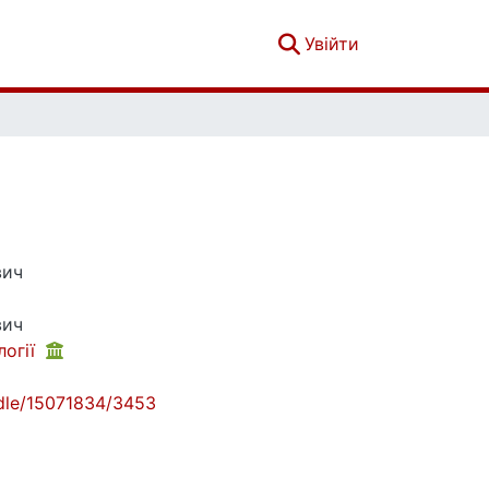
(current)
Увійти
вич
вич
логії
andle/15071834/3453