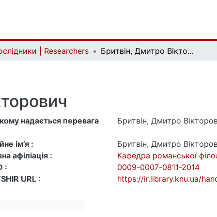
ослідники | Researchers
Бритвін, Дмитро Вікторович
кторович
 якому надається перевага
Бритвін, Дмитро Вікторо
не ім’я :
Бритвін, Дмитро Вікторо
на афіліація :
Кафедра романської філо
 :
0009-0007-0811-2014
SHIR URL :
https://ir.library.knu.ua/h