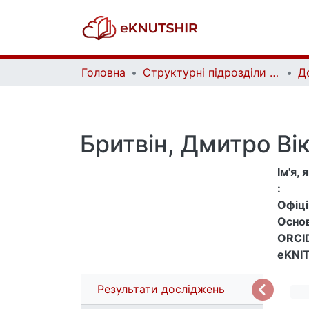
Головна
Структурні підрозділи Київського національного університету імені Тараса Шевченка та Організації | Faculties, Institutes and Departments of Taras Shevchenko National University of Kyiv and Organizations
Д
Бритвін, Дмитро Ві
Ім'я,
:
Офіцій
Основ
ORCID
eKNIT
Результати досліджень