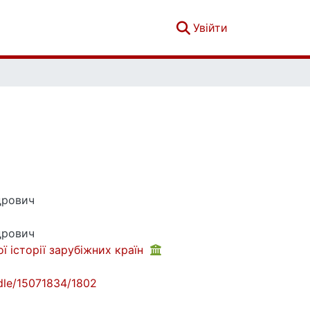
(current)
Увійти
дрович
дрович
ї історії зарубіжних країн
andle/15071834/1802