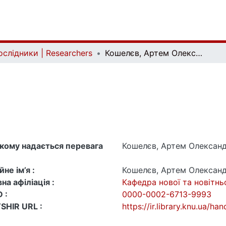
ослідники | Researchers
Кошелєв, Артем Олександрович
 якому надається перевага
Кошелєв, Артем Олексан
не ім’я :
Кошелєв, Артем Олексан
на афіліація :
Кафедра нової та новітньо
 :
0000-0002-6713-9993
SHIR URL :
https://ir.library.knu.ua/h