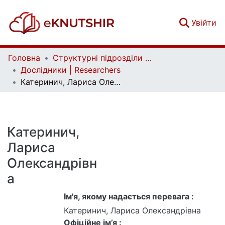
(c
Увійти
Головна
Структурні підрозділи Київського національного університету імені Тараса Шевченка та Організації | Faculties, Institutes and Departments of Taras Shevchenko National University of Kyiv and Organizations
Дослідники | Researchers
Катеринич, Лариса Олександрівна
Катеринич,
Лариса
Олександрівн
а
Ім'я, якому надається перевага :
Катеринич, Лариса Олександрівна
Офіційне ім’я :