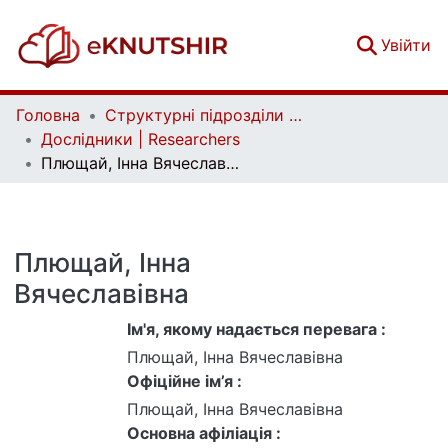
(c
Увійти
Головна
Структурні підрозділи Київського національного університету імені Тараса Шевченка та Організації | Faculties, Institutes and Departments of Taras Shevchenko National University of Kyiv and Organizations
Дослідники | Researchers
Плющай, Інна Вячеславівна
Плющай, Інна
Вячеславівна
Ім'я, якому надається перевага :
Плющай, Інна Вячеславівна
Офіційне ім’я :
Плющай, Інна Вячеславівна
Основна афіліація :