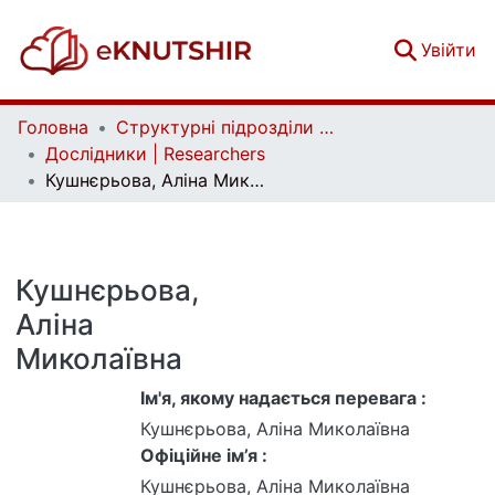
(c
Увійти
Головна
Структурні підрозділи Київського національного університету імені Тараса Шевченка та Організації | Faculties, Institutes and Departments of Taras Shevchenko National University of Kyiv and Organizations
Дослідники | Researchers
Кушнєрьова, Аліна Миколаївна
Кушнєрьова,
Аліна
Миколаївна
Ім'я, якому надається перевага :
Кушнєрьова, Аліна Миколаївна
Офіційне ім’я :
Кушнєрьова, Аліна Миколаївна