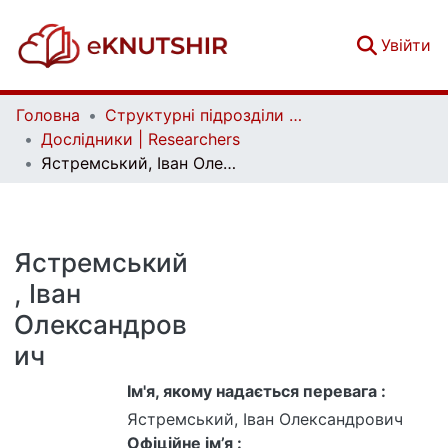
(c
Увійти
Головна
Структурні підрозділи Київського національного університету імені Тараса Шевченка та Організації | Faculties, Institutes and Departments of Taras Shevchenko National University of Kyiv and Organizations
Дослідники | Researchers
Ястремський, Іван Олександрович
Ястремський
, Іван
Олександров
ич
Ім'я, якому надається перевага :
Ястремський, Іван Олександрович
Офіційне ім’я :