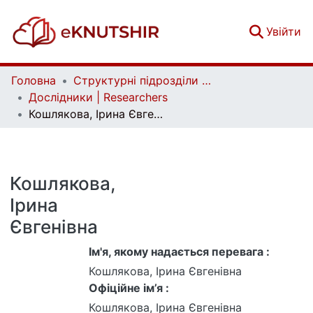
(c
Увійти
Головна
Структурні підрозділи Київського національного університету імені Тараса Шевченка та Організації | Faculties, Institutes and Departments of Taras Shevchenko National University of Kyiv and Organizations
Дослідники | Researchers
Кошлякова, Ірина Євгенівна
Кошлякова,
Ірина
Євгенівна
Ім'я, якому надається перевага :
Кошлякова, Ірина Євгенівна
Офіційне ім’я :
Кошлякова, Ірина Євгенівна