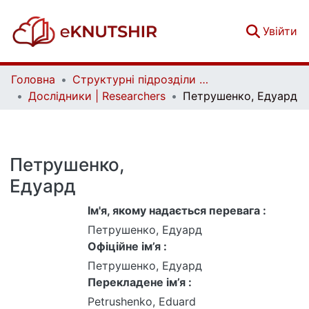
(c
Увійти
Головна
Структурні підрозділи Київського національного університету імені Тараса Шевченка та Організації | Faculties, Institutes and Departments of Taras Shevchenko National University of Kyiv and Organizations
Дослідники | Researchers
Петрушенко, Едуард
Петрушенко,
Едуард
Ім'я, якому надається перевага :
Петрушенко, Едуард
Офіційне ім’я :
Петрушенко, Едуард
Перекладене ім’я :
Petrushenko, Eduard