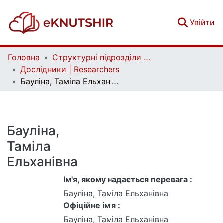
(c
Увійти
Головна
Структурні підрозділи Київського національного університету імені Тараса Шевченка та Організації | Faculties, Institutes and Departments of Taras Shevchenko National University of Kyiv and Organizations
Дослідники | Researchers
Бауліна, Таміла Ельханівна
Бауліна,
Таміла
Ельханівна
Ім'я, якому надається перевага :
Бауліна, Таміла Ельханівна
Офіційне ім’я :
Бауліна, Таміла Ельханівна