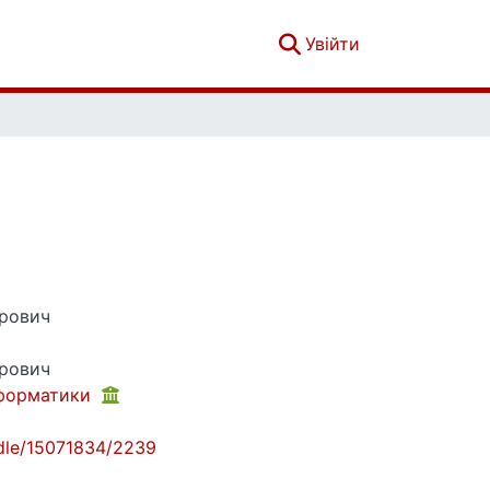
(current)
Увійти
дрович
дрович
нформатики
andle/15071834/2239