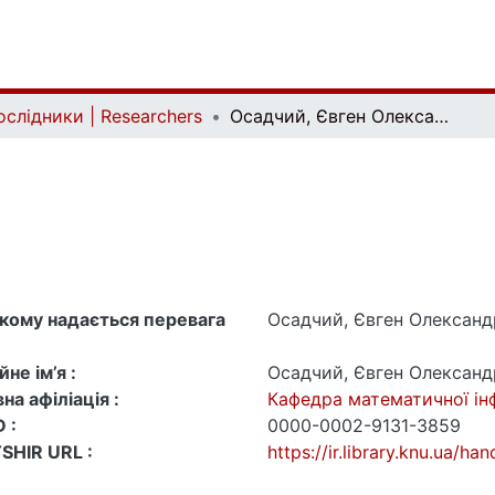
ослідники | Researchers
Осадчий, Євген Олександрович
 якому надається перевага
Осадчий, Євген Олексан
не ім’я :
Осадчий, Євген Олексан
на афіліація :
Кафедра математичної і
 :
0000-0002-9131-3859
SHIR URL :
https://ir.library.knu.ua/h