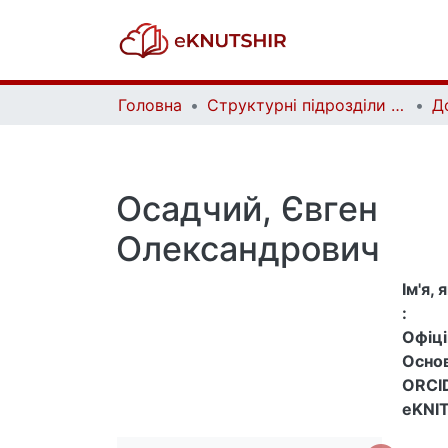
Головна
Структурні підрозділи Київського національного університету імені Тараса Шевченка та Організації | Faculties, Institutes and Departments of Taras Shevchenko National University of Kyiv and Organizations
Д
Осадчий, Євген
Олександрович
Ім'я,
:
Офіцій
Основ
ORCID
eKNIT