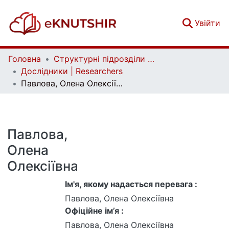
(c
Увійти
Головна
Структурні підрозділи Київського національного університету імені Тараса Шевченка та Організації | Faculties, Institutes and Departments of Taras Shevchenko National University of Kyiv and Organizations
Дослідники | Researchers
Павлова, Олена Олексіївна
Павлова,
Олена
Олексіївна
Ім'я, якому надається перевага :
Павлова, Олена Олексіївна
Офіційне ім’я :
Павлова, Олена Олексіївна