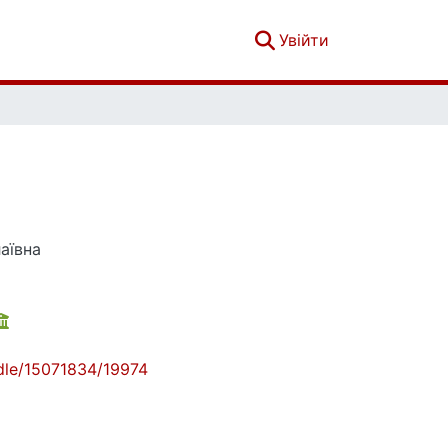
(current)
Увійти
аївна
andle/15071834/19974