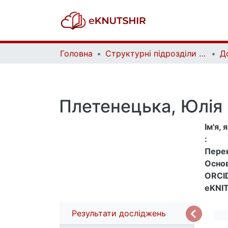
Головна
Структурні підрозділи Київського національного університету імені Тараса Шевченка та Організації | Faculties, Institutes and Departments of Taras Shevchenko National University of Kyiv and Organizations
Д
Плетенецька, Юлія
Ім'я,
:
Перек
Основ
ORCID
eKNIT
Результати досліджень