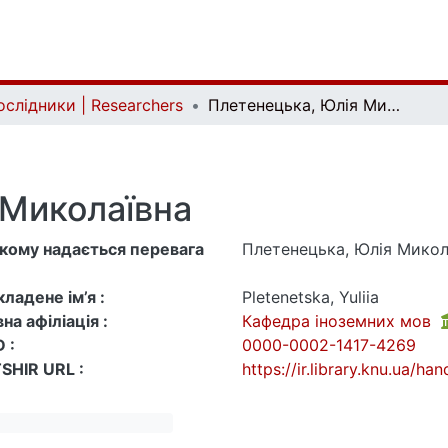
ослідники | Researchers
Плетенецька, Юлія Миколаївна
 Миколаївна
 якому надається перевага
Плетенецька, Юлія Микол
ладене ім’я :
Pletenetska, Yuliia
на афіліація :
Кафедра іноземних мов
 :
0000-0002-1417-4269
SHIR URL :
https://ir.library.knu.ua/h