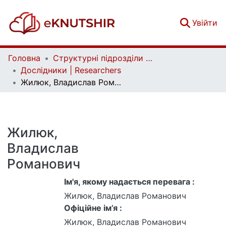
(c
Увійти
Головна
Структурні підрозділи Київського національного університету імені Тараса Шевченка та Організації | Faculties, Institutes and Departments of Taras Shevchenko National University of Kyiv and Organizations
Дослідники | Researchers
Жилюк, Владислав Романович
Жилюк,
Владислав
Романович
Ім'я, якому надається перевага :
Жилюк, Владислав Романович
Офіційне ім’я :
Жилюк, Владислав Романович