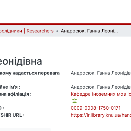
ослідники | Researchers
Андросюк, Ганна Леонідівна
онідівна
 якому надається перевага
Андросюк, Ганна Леонідів
не ім’я :
Андросюк, Ганна Леонідів
на афіліація :
Кафедра іноземних мов і
 :
0009-0008-1750-0171
SHIR URL :
https://ir.library.knu.ua/h