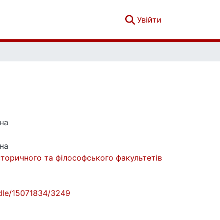
(current)
Увійти
на
на
сторичного та філософського факультетів
andle/15071834/3249