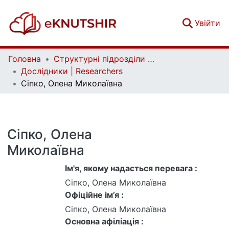
(c
Увійти
Головна
Структурні підрозділи Київського національного університету імені Тараса Шевченка та Організації | Faculties, Institutes and Departments of Taras Shevchenko National University of Kyiv and Organizations
Дослідники | Researchers
Сіпко, Олена Миколаївна
Сіпко, Олена
Миколаївна
Ім'я, якому надається перевага :
Сіпко, Олена Миколаївна
Офіційне ім’я :
Сіпко, Олена Миколаївна
Основна афіліація :