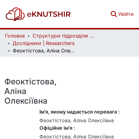
(c
Увійти
Головна
Структурні підрозділи Київського національного університету імені Тараса Шевченка та Організації | Faculties, Institutes and Departments of Taras Shevchenko National University of Kyiv and Organizations
Дослідники | Researchers
Феоктістова, Аліна Олексіївна
Феоктістова,
Аліна
Олексіївна
Ім'я, якому надається перевага :
Феоктістова, Аліна Олексіївна
Офіційне ім’я :
Феоктістова, Аліна Олексіївна