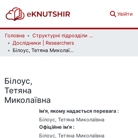
(c
Увійти
Головна
Структурні підрозділи Київського національного університету імені Тараса Шевченка та Організації | Faculties, Institutes and Departments of Taras Shevchenko National University of Kyiv and Organizations
Дослідники | Researchers
Білоус, Тетяна Миколаївна
Білоус,
Тетяна
Миколаївна
Ім'я, якому надається перевага :
Білоус, Тетяна Миколаївна
Офіційне ім’я :
Білоус, Тетяна Миколаївна