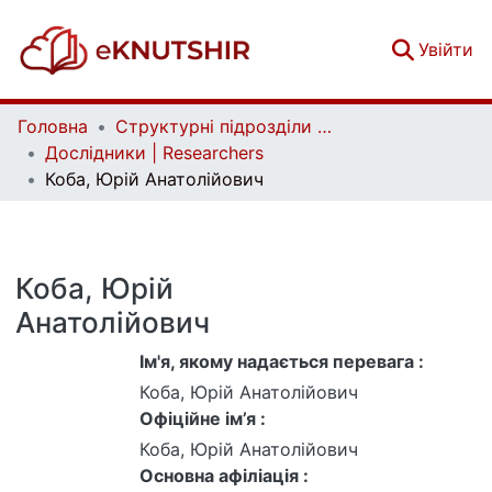
(c
Увійти
Головна
Структурні підрозділи Київського національного університету імені Тараса Шевченка та Організації | Faculties, Institutes and Departments of Taras Shevchenko National University of Kyiv and Organizations
Дослідники | Researchers
Коба, Юрій Анатолійович
Коба, Юрій
Анатолійович
Ім'я, якому надається перевага :
Коба, Юрій Анатолійович
Офіційне ім’я :
Коба, Юрій Анатолійович
Основна афіліація :