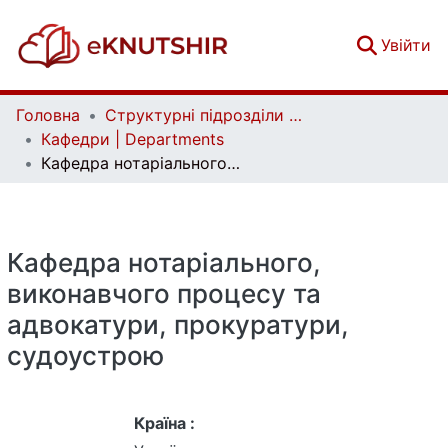
(c
Увійти
Головна
Структурні підрозділи Київського національного університету імені Тараса Шевченка та Організації | Faculties, Institutes and Departments of Taras Shevchenko National University of Kyiv and Organizations
Кафедри | Departments
Кафедра нотаріального, виконавчого процесу та адвокатури, прокуратури, судоустрою
Кафедра нотаріального,
виконавчого процесу та
адвокатури, прокуратури,
судоустрою
Країна :