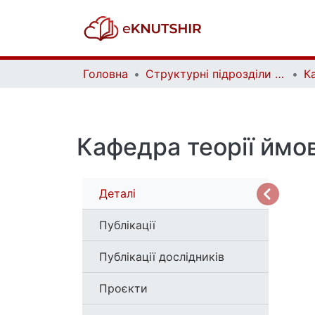
Головна
Структурні підрозділи Київського національного університету імені Тараса Шевченка та Організації | Faculties, Institutes and Departments of Taras Shevchenko National University of Kyiv and Organizations
К
Кафедра теорії ймо
Деталі
Публікації
Публікації дослідників
Проєкти