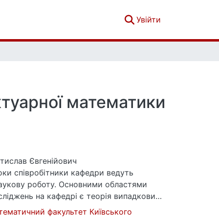
(current)
Увійти
ктуарної математики
тислав Євгенійович
оки співробітники кафедри ведуть
наукову роботу. Основними областями
сліджень на кафедрі є теорія випадкових
охастичний аналіз, статистика
тематичний факультет Київського