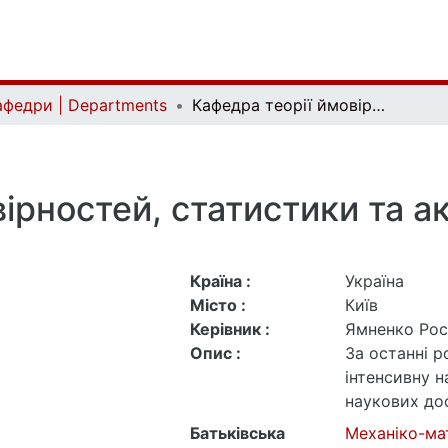
афедри | Departments
Кафедра теорії ймовірностей, статистики та актуарної математики
вірностей, статистики та а
Країна :
Україна
Місто :
Київ
Керівник :
Ямненко Рос
Опис :
За останні р
інтенсивну 
наукових до
процесів, ст
Батьківська
Механіко-ма