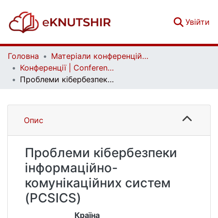
(c
Увійти
Головна
Матеріали конференцій | Conference materials
Конференції | Conferences
Проблеми кібербезпеки інформаційно-комунікаційних систем (PCSICS)
Опис
Проблеми кібербезпеки
інформаційно-
комунікаційних систем
(PCSICS)
Країна