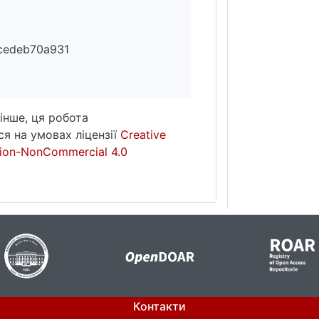
cedeb70a931
інше, ця робота
я на умовах ліцензії
Creative
ion-NonCommercial 4.0
Контакти