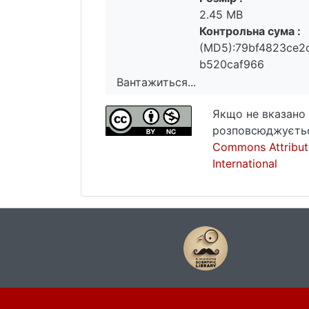
2.45 MB
Контрольна сума :
(MD5):79bf4823ce2
b520caf966
Вантажиться...
Вантажиться...
Якщо не вказано 
розповсюджуєтьс
Commons Attribut
International