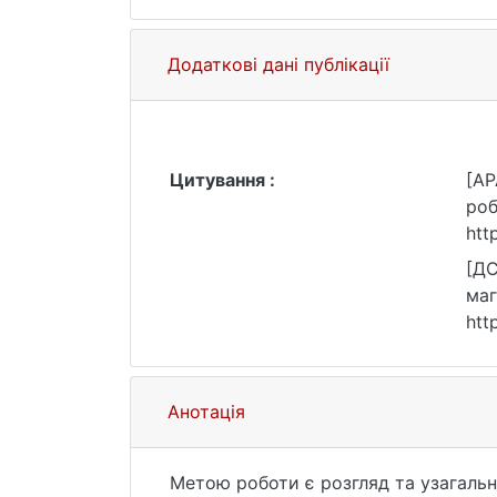
Додаткові дані публікації
Цитування :
[AP
роб
htt
[ДС
маг
htt
Анотація
Метою роботи є розгляд та узагальн