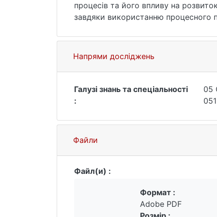
процесів та його впливу на розвиток
завдяки використанню процесного п
Об’єктом дослідження є система упр
зокрема зростання потенціалу ТОВ 
Предметом дослідження є теоретико-
Напрями досліджень
В ході роботи розкрито сутність та 
оцінки та оптимізації бізнес-процесі
розвитку, порівнюючи із європейськ
Галузі знань та спеціальності
05 
:
051
Файли
Файл(и) :
Формат :
Adobe PDF
Розмір :