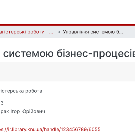
Магістерські роботи | Master's theses
Управління системою бізнес-процесів в компанії
 системою бізнес-процесів
істерська робота
23
рак Ігор Юрійович
ps://ir.library.knu.ua/handle/123456789/6055