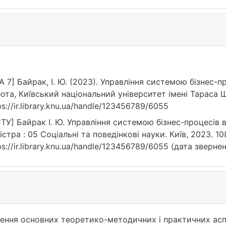
A 7] Байрак, І. Ю. (2023). Управління системою бізнес-п
ота, Київський національний університет імені Тараса 
ps://ir.library.knu.ua/handle/123456789/6055
ТУ] Байрак І. Ю. Управління системою бізнес-процесів в
істра : 05 Соціальні та поведінкові науки. Київ, 2023. 10
ps://ir.library.knu.ua/handle/123456789/6055 (дата звернен
ення основних теоретико-методичних і практичних асп