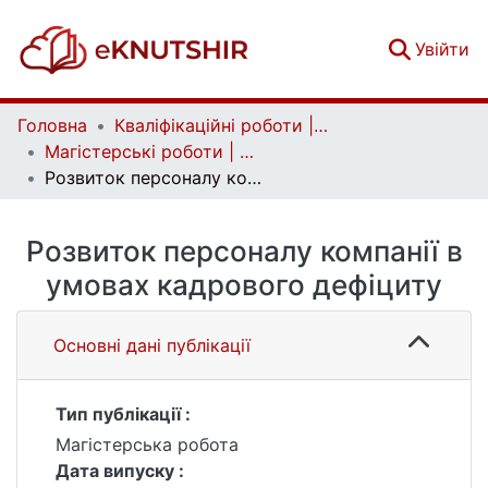
(c
Увійти
Головна
Кваліфікаційні роботи | Qualifying works
Магістерські роботи | Master's theses
Розвиток персоналу компанії в умовах кадрового дефіциту
Розвиток персоналу компанії в
умовах кадрового дефіциту
Основні дані публікації
Тип публікації :
Магістерська робота
Дата випуску :