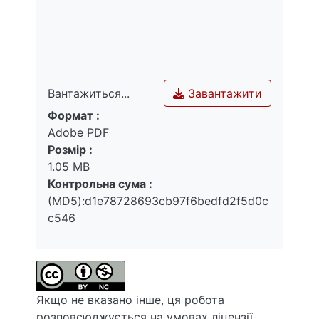
Завантажити
Вантажиться...
Формат :
Вантажиться...
Adobe PDF
Розмір :
1.05 MB
Контрольна сума :
(MD5):d1e78728693cb97f6bedfd2f5d0c
c546
Якщо не вказано інше, ця робота
розповсюджується на умовах ліцензії