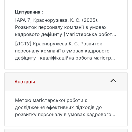
Цитування :
[APA 7] Красноружева, К. С. (2025).
Розвиток персоналу компанії в умовах
кадрового дефіциту [Магістерська робота,
Київський національний університет імені
[ДСТУ] Красноружева К. С. Розвиток
Тараса Шевченка]. eKNUTSHIR.
персоналу компанії в умовах кадрового
https://ir.library.knu.ua/handle/15071834/1405
дефіциту : кваліфікаційна робота магістра :
7
05 Соціальні та поведінкові науки / наук.
кер. О. А. Грішнова. Київ, 2025. 65 с. URL:
https://ir.library.knu.ua/handle/15071834/1405
Анотація
7 (дата звернення: 25.07.2026).
Метою магістерської роботи є
дослідження ефективних підходів до
розвитку персоналу в умовах кадрового
дефіциту та їх впливу на продуктивність
компанії. Для досягнення мети