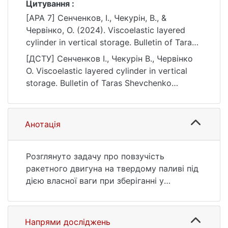
Цитування :
[APA 7] Сенченков, І., Чекурін, В., &
Червінко, О. (2024). Viscoelastic layered
cylinder in vertical storage. Bulletin of Taras
Shevchenko National University of Kyiv.
[ДСТУ] Сенченков І., Чекурін В., Червінко
Physics and Mathematics, 78(1), 82–85.
О. Viscoelastic layered cylinder in vertical
https://doi.org/10.17721/1812-5409.2024/1.16
storage. Bulletin of Taras Shevchenko
National University of Kyiv. Physics and
Mathematics. 2024. Vol. 78, no. 1. P. 82—85.
DOI: 10.17721/1812-5409.2024/1.16 (date of
Анотація
access: 25.07.2026).
Розглянуто задачу про повзучість
ракетного двигуна на твердому паливі під
дією власної ваги при зберіганні у
вертикальному положенні. Мета роботи
полягає в дослідженні напружено-
деформованого стану двигуна, визначенні
Напрями досліджень