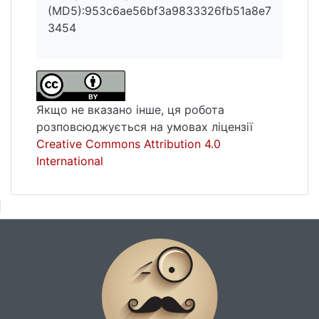
(MD5):953c6ae56bf3a9833326fb51a8e7
Найбільшими є зсувні деформації циліндра
3454
вздовж границі контакту з оболонкою.
Побудовано криві повзучості в точках
циліндра при кімнатній температурі. Дана
оцінка характерного часу усталення
повзучості.
Якщо не вказано інше, ця робота
розповсюджується на умовах ліцензії
Creative Commons Attribution 4.0
International