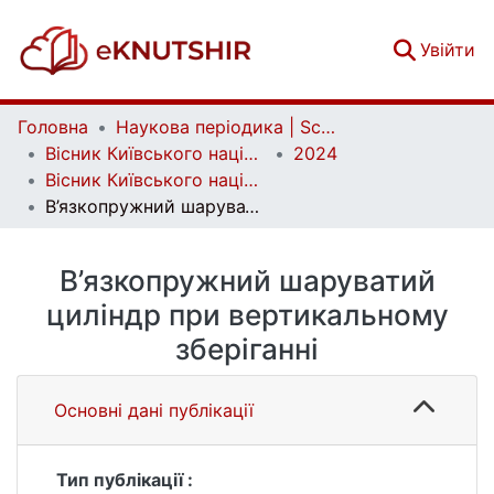
(c
Увійти
Головна
Наукова періодика | Scientific periodicals
Вісник Київського національного університету імені Тараса Шевченка. Фізико-математичні науки | Bulletin of Taras Shevchenko National University of Kyiv. Series: Physics and Mathematics
2024
Вісник Київського національного університету імені Тараса Шевченка. Фізико-математичні науки. Том 78 № 1
В’язкопружний шаруватий циліндр при вертикальному зберіганні
В’язкопружний шаруватий
циліндр при вертикальному
зберіганні
Основні дані публікації
Тип публікації :