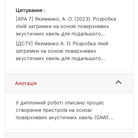
Цитування :
[APA 7] Якименко, А. О. (2023). Розробка
ліній затримки на основі поверхневих
акустичних хвиль для подальшого
застосування у двовимірних пристроях
[ДСТУ] Якименко А. О. Розробка ліній
[Бакалаврська робота, Київський
затримки на основі поверхневих
національний університет імені Тараса
акустичних хвиль для подальшого
Шевченка]. eKNUTSHIR.
застосування у двовимірних пристроях :
https://ir.library.knu.ua/handle/123456789/48
кваліфікаційна робота бакалавра : 10
48
Природничі науки. Київ, 2023. 36 с. URL:
Анотація
https://ir.library.knu.ua/handle/123456789/48
48 (дата звернення: 25.07.2026).
У дипломній роботі описано процес
створення пристроїв на основі
поверхневих акустичних хвиль (SAW).
Зустрічно-штирьові перетворювачі з
шириною штиря 2 мікрони були