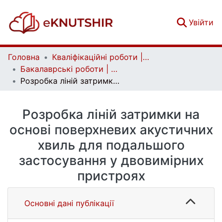
(c
Увійти
Головна
Кваліфікаційні роботи | Qualifying works
Бакалаврські роботи | Bachelor theses
Розробка ліній затримки на основі поверхневих акустичних хвиль для подальшого застосування у двовимірних пристроях
Розробка ліній затримки на
основі поверхневих акустичних
хвиль для подальшого
застосування у двовимірних
пристроях
Основні дані публікації