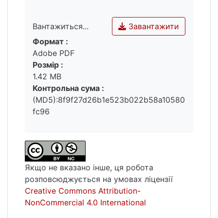
хвилі Релея; міжпальцевий перетворювач;
мікролітографія; нанолітографія; оптична
Завантажити
Вантажиться...
мікроскопія; амплітудно-частотна
Формат :
характеристика; S -параметри; скануюча
Вантажиться...
Adobe PDF
електронна мікроскопія; стробування у
Розмір :
часовій області; аналіз Фур'є.
1.42 MB
Контрольна сума :
(MD5):8f9f27d26b1e523b022b58a10580
fc96
Якщо не вказано інше, ця робота
розповсюджується на умовах ліцензії
Creative Commons Attribution-
NonCommercial 4.0 International