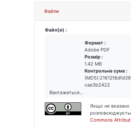
Файли
Файл(и) :
Формат :
Adobe PDF
Розмір :
1.42 MB
Контрольна сума :
(MD5):21612f8dfd3
cae3b2422
Вантажиться...
Вантажиться...
Якщо не вказано 
розповсюджуєтьс
Commons Attributi