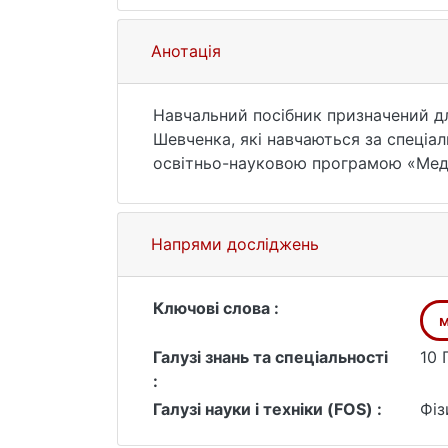
Анотація
Навчальний посібник призначений дл
Шевченка, які навчаються за спеціа
освітньо-науковою програмою «Меди
навчальної дисципліни “Фізика аеро
“Експериментальні методи досліджен
Напрями досліджень
Ключові слова :
м
Галузі знань та спеціальності
10 
:
Галузі науки і техніки (FOS) :
Фіз