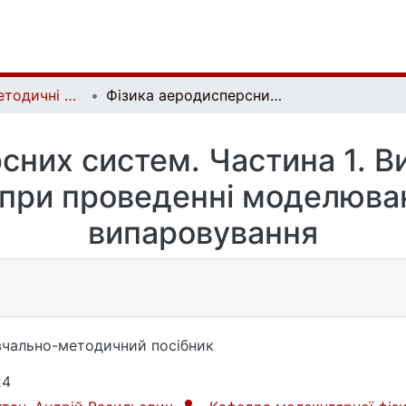
Навчально-методичні посібники | Educational and methodological complexes
Фізика аеродисперсних систем. Частина 1. Визначення фізичних параметрів при проведенні моделювання процесу випаровування
сних систем. Частина 1. В
 при проведенні моделюва
випаровування
чально-методичний посібник
24