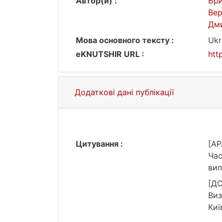
Автор(и) :
Бри
Вер
Дм
Мова основного тексту :
Ukr
eKNUTSHIR URL :
htt
Додаткові дані публікації
Цитування :
[AP
Час
вип
htt
[ДС
Виз
Киї
htt