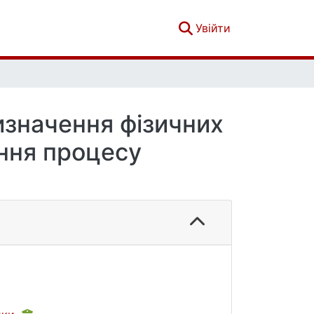
(current)
Увійти
изначення фізичних
ння процесу