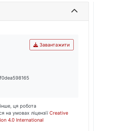
Завантажити
9f0dea598165
інше, ця робота
я на умовах ліцензії
Creative
on 4.0 International