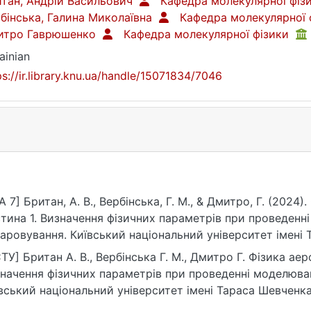
тан, Андрій Васильович
Кафедра молекулярної фіз
бінська, Галина Миколаївна
Кафедра молекулярної 
итро Гаврюшенко
Кафедра молекулярної фізики
ainian
ps://ir.library.knu.ua/handle/15071834/7046
A 7] Британ, А. В., Вербінська, Г. М., & Дмитро, Г. (202
тина 1. Визначення фізичних параметрів при проведен
аровування. Київський національний університет імені 
ps://ir.library.knu.ua/handle/15071834/7046
ТУ] Британ А. В., Вербінська Г. М., Дмитро Г. Фізика ае
начення фізичних параметрів при проведенні моделюван
вський національний університет імені Тараса Шевченка,
ps://ir.library.knu.ua/handle/15071834/7046 (дата зверненн