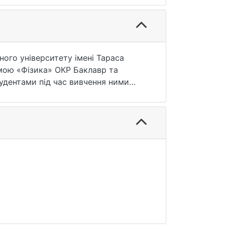
ного університету імені Тараса
амою «Фізика» ОКР Баклавр та
удентами під час вивчення ними
 навчальної дисципліни