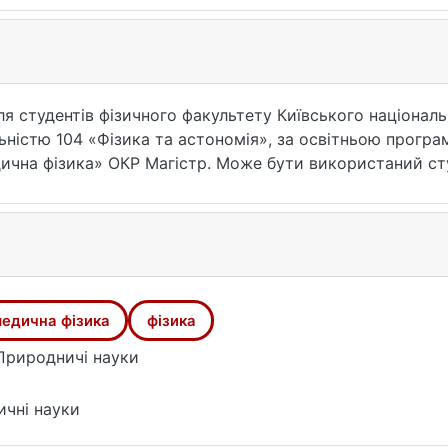
я студентів фізичного факультету Київського національ
льністю 104 «Фізика та астономія», за освітньою прогр
чна фізика» ОКР Магістр. Може бути використаний ст
дисперсних систем” та виконання лабораторних робіт з
ь в медичній фізиці”.
едична фізика
фізика
Природничі науки
ичні науки