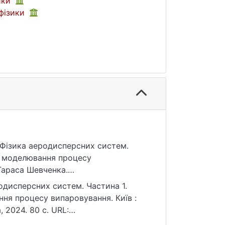
ики
фізики
4). Фізика аеродисперсних систем.
ні моделювання процесу
Тараса Шевченка.
родисперсних систем. Частина 1.
ня процесу випаровування. Київ :
 2024. 80 с. URL:
я: 25.07.2026).