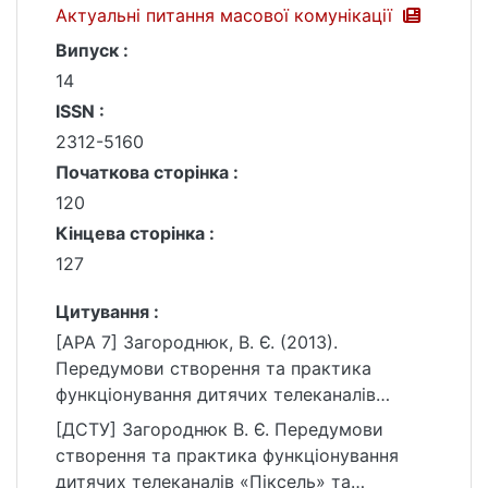
Актуальні питання масової комунікації
Випуск :
14
ISSN :
2312-5160
Початкова сторінка :
120
Кінцева сторінка :
127
Цитування :
[APA 7] Загороднюк, В. Є. (2013).
Передумови створення та практика
функціонування дитячих телеканалів
«Піксель» та «ПЛЮСПЛЮС». Актуальні
[ДСТУ] Загороднюк В. Є. Передумови
питання масової комунікації, (14), 120–127.
створення та практика функціонування
https://ir.library.knu.ua/handle/15071834/9110
дитячих телеканалів «Піксель» та