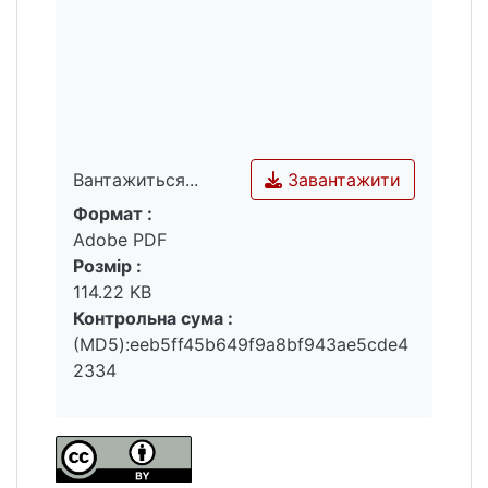
Завантажити
Вантажиться...
Формат :
Вантажиться...
Adobe PDF
Розмір :
114.22 KB
Контрольна сума :
(MD5):eeb5ff45b649f9a8bf943ae5cde4
2334