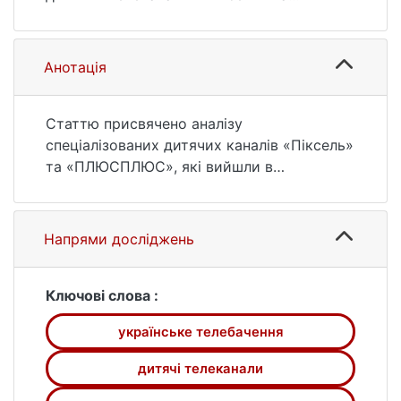
«ПЛЮСПЛЮС». Актуальні питання масової
комунікації. 2013. № 14. С. 120—127. URL:
https://ir.library.knu.ua/handle/15071834/9110
Анотація
(дата звернення: 26.07.2026).
Статтю присвячено аналізу
спеціалізованих дитячих каналів «Піксель»
та «ПЛЮСПЛЮС», які вийшли в
український телевізійний простір у квітні
та серпні 2012 року відповідно.
Розглядаються передумови появи,
Напрями досліджень
особливості функціонування, контент та
реклама означених телеканалів.
Ключові слова :
українське телебачення
дитячі телеканали