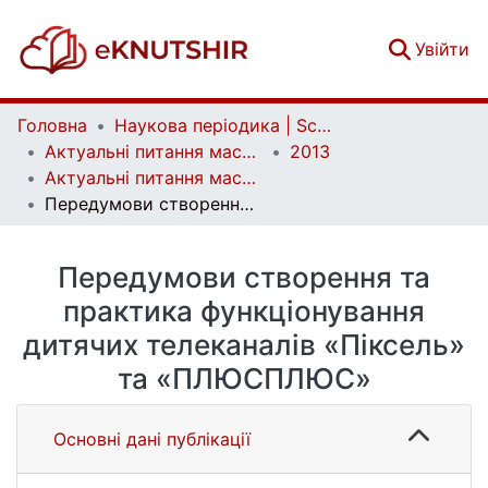
(c
Увійти
Головна
Наукова періодика | Scientific periodicals
Актуальні питання масової комунікації | Current Issues of Mass Communication
2013
Актуальні питання масової комунікації. Випуск 14
Передумови створення та практика функціонування дитячих телеканалів «Піксель» та «ПЛЮСПЛЮС»
Передумови створення та
практика функціонування
дитячих телеканалів «Піксель»
та «ПЛЮСПЛЮС»
Основні дані публікації