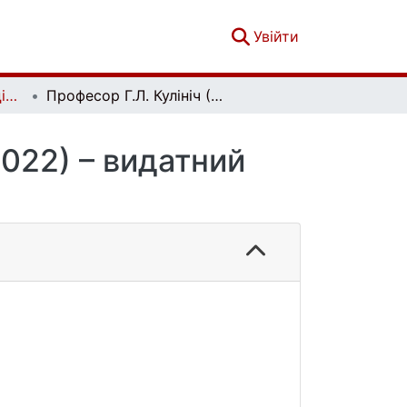
(current)
Увійти
Вісник Київського національного університету імені Тараса Шевченка. Фізико-математичні науки. № 3
Професор Г.Л. Кулініч (09.12.1938 – 10.02.2022) – видатний вчений і педагог
2022) – видатний