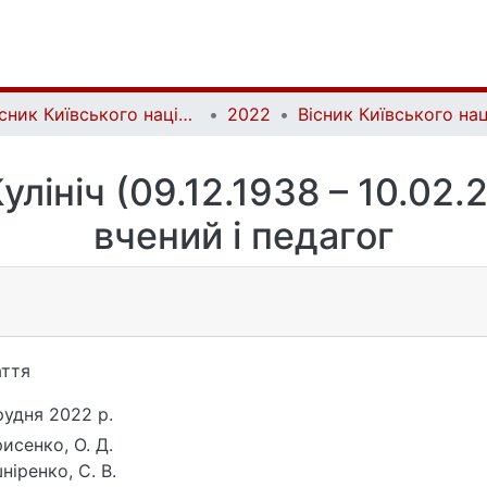
Вісник Київського національного університету імені Тараса Шевченка. Фізико-математичні науки | Bulletin of Taras Shevchenko National University of Kyiv. Series: Physics and Mathematics
2022
улініч (09.12.1938 – 10.02.
вчений і педагог
ття
рудня 2022 р.
исенко, О. Д.
нiренко, С. В.