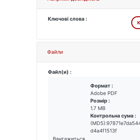
Ключові слова :
K
Файли
Файл(и) :
Формат :
Adobe PDF
Розмір :
1.7 MB
Контрольна сума :
(MD5):97871e7da54
d4a4f1513f
Вантажиться...