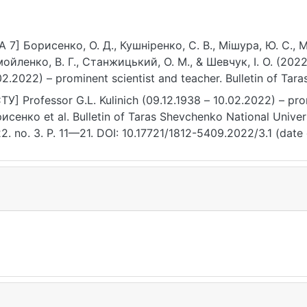
A 7] Борисенко, О. Д., Кушнiренко, С. В., Мiшура, Ю. С., 
ойленко, В. Г., Станжицький, О. М., & Шевчук, І. О. (2022).
02.2022) – prominent scientist and teacher. Bulletin of Tar
v. Physics and Mathematics, (3), 11–21. https://doi.org/10.
ТУ] Professor G.L. Kulinich (09.12.1938 – 10.02.2022) – prom
исенко et al. Bulletin of Taras Shevchenko National Univer
2. no. 3. P. 11—21. DOI: 10.17721/1812-5409.2022/3.1 (date 