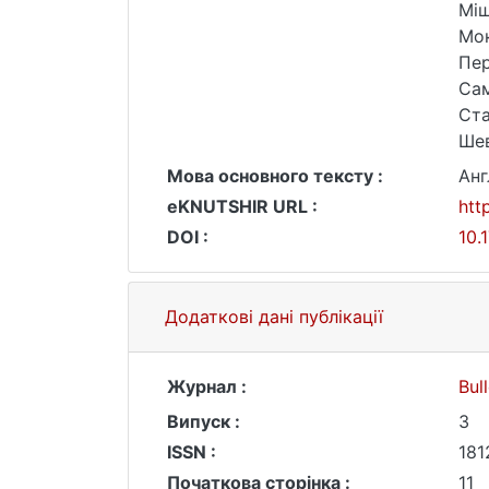
Мiш
Мок
Пер
Сам
Ста
Шев
Мова основного тексту :
Анг
eKNUTSHIR URL :
htt
DOI :
10.
Додаткові дані публікації
Журнал :
Bul
Випуск :
3
ISSN :
181
Початкова сторінка :
11