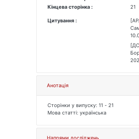
Кінцева сторінка :
21
Цитування :
[AP
Сам
10.
Kyi
[ДС
Бор
202
Анотація
Сторінки у випуску: 11 - 21
Мова статті: українська
Напрями досліджень