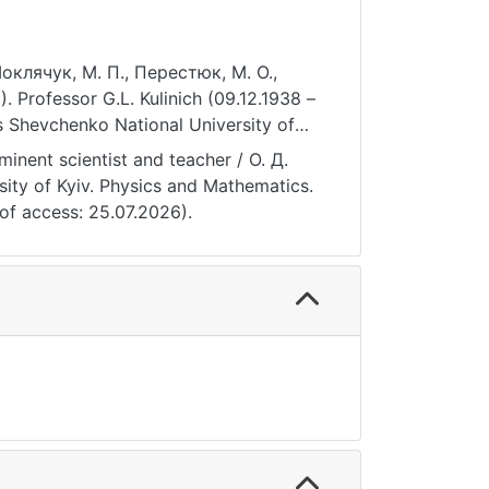
Моклячук, М. П., Перестюк, М. О.,
 Professor G.L. Kulinich (09.12.1938 –
as Shevchenko National University of
17721/1812-5409.2022/3.1
inent scientist and teacher / О. Д.
sity of Kyiv. Physics and Mathematics.
of access: 25.07.2026).