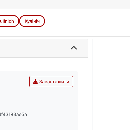
ulinich
Кулініч
Завантажити
4f43183ae5a