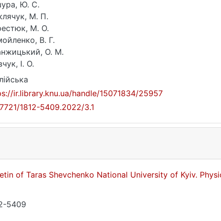
ура, Ю. С.
лячук, М. П.
естюк, М. О.
ойленко, В. Г.
нжицький, О. М.
чук, І. О.
лійська
ps://ir.library.knu.ua/handle/15071834/25957
17721/1812-5409.2022/3.1
letin of Taras Shevchenko National University of Kyiv. Phy
2-5409