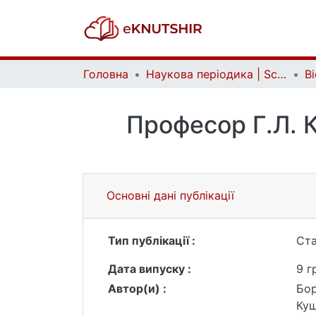
Головна
Наукова періодика | Scientific periodicals
Професор Г.Л. К
Основні дані публікації
Тип публікації :
Ста
Дата випуску :
9 г
Автор(и) :
Бор
Куш