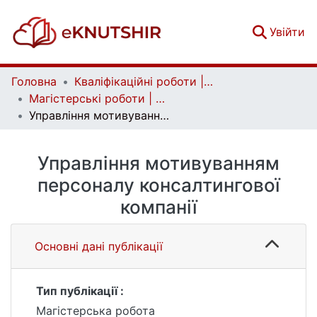
(c
Увійти
Головна
Кваліфікаційні роботи | Qualifying works
Магістерські роботи | Master's theses
Управління мотивуванням персоналу консалтингової компанії
Управління мотивуванням
персоналу консалтингової
компанії
Основні дані публікації
Тип публікації :
Магістерська робота