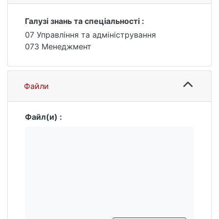
інструментарію системи мотивування
персоналу консалтингової компанії.
Галузі знань та спеціальності :
Запропоновано методику вдосконалення
07 Управління та адміністрування
управління мотивуванням персоналу
073 Менеджмент
консалтингової компанії на основі
впровадження антикризової моделі
управління мотивуванням.
Файли
Файл(и) :