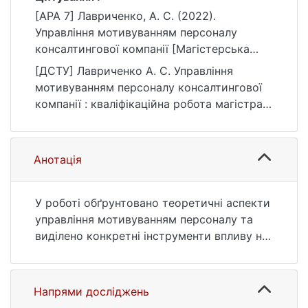
[APA 7] Лавриченко, А. С. (2022).
Управління мотивуванням персоналу
консалтингової компанії [Магістерська
робота, Київський національний
[ДСТУ] Лавриченко А. С. Управління
університет імені Тараса Шевченка].
мотивуванням персоналу консалтингової
eKNUTSHIR.
компанії : кваліфікаційна робота магістра :
https://ir.library.knu.ua/handle/123456789/14
07 Управління та адміністрування. Київ,
69
2022. 95 с. URL:
https://ir.library.knu.ua/handle/123456789/14
Анотація
69 (дата звернення: 25.07.2026).
У роботі обґрунтовано теоретичні аспекти
управління мотивуванням персоналу та
виділено конкретні інструменти впливу на
мотивування працівників. Уточнено та
розмежовано такі поняття як «мотивація»
та «мотивування». Визначено напрями
Напрями досліджень
вдосконалення управлінського