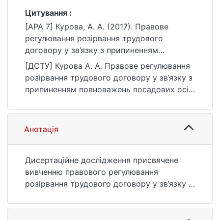
Цитування :
[APA 7] Курова, А. А. (2017). Правове
регулювання розірвання трудового
договору у зв’язку з припиненням
повноважень посадових осіб [Автореф.
[ДСТУ] Курова А. А. Правове регулювання
дис. канд. юрид. наук, Київський
розірвання трудового договору у зв’язку з
національний університет імені Тараса
припиненням повноважень посадових осіб
Шевченка]. eKNUTSHIR.
: автореф. дис. … канд. юрид. наук : 08
https://ir.library.knu.ua/handle/123456789/64
Право. Київ, 2017. 22 с. URL:
3
https://ir.library.knu.ua/handle/123456789/64
Анотація
3 (дата звернення: 25.07.2026).
Дисертаційне дослідження присвячене
вивченню правового регулювання
розірвання трудового договору у зв’язку з
припиненням повноважень посадових осіб.
У роботі здійснено загальноправовий
аналіз питань щодо розірвання трудового