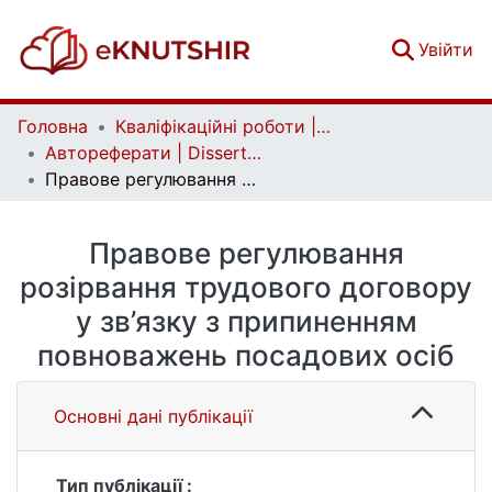
(c
Увійти
Головна
Кваліфікаційні роботи | Qualifying works
Автореферати | Dissertation abstract
Правове регулювання розірвання трудового договору у зв’язку з припиненням повноважень посадових осіб
Правове регулювання
розірвання трудового договору
у зв’язку з припиненням
повноважень посадових осіб
Основні дані публікації
Тип публікації :