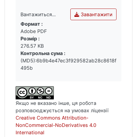
припиненням повноважень посадових
осіб», «трудові спори з приводу
Завантажити
Вантажиться...
розірвання трудового договору у зв’язку з
Формат :
припиненням повноважень посадових
Вантажиться...
Adobe PDF
осіб», «юридичні гарантії при розірванні
Розмір :
трудового договору у зв’язку з
276.57 KB
припиненням повноважень посадових
Контрольна сума :
осіб».
(MD5):6b9b4e47ec3f929582ab28c8618f
495b
Якщо не вказано інше, ця робота
розповсюджується на умовах ліцензії
Creative Commons Attribution-
NonCommercial-NoDerivatives 4.0
International