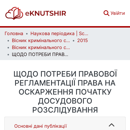
(c
Увійти
Головна
Наукова періодика | Scientific periodicals
Вісник кримінального судочинства | Herald of criminal justice
2015
Вісник кримінального судочинства. № 2
ЩОДО ПОТРЕБИ ПРАВОВОЇ РЕГЛАМЕНТАЦІЇ ПРАВА НА ОСКАРЖЕННЯ ПОЧАТКУ ДОСУДОВОГО РОЗСЛІДУВАННЯ
ЩОДО ПОТРЕБИ ПРАВОВОЇ
РЕГЛАМЕНТАЦІЇ ПРАВА НА
ОСКАРЖЕННЯ ПОЧАТКУ
ДОСУДОВОГО
РОЗСЛІДУВАННЯ
Основні дані публікації