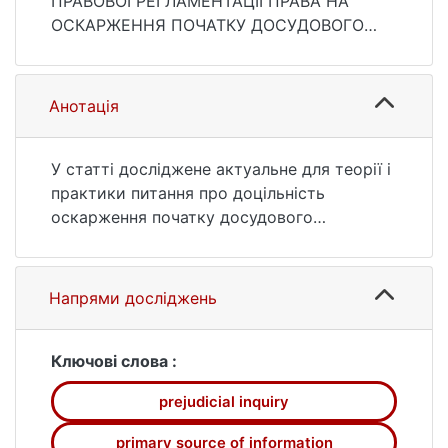
ПРАВОВОЇ РЕГЛАМЕНТАЦІЇ ПРАВА НА
https://ir.library.knu.ua/handle/15071834/242
ОСКАРЖЕННЯ ПОЧАТКУ ДОСУДОВОГО
48
РОЗСЛІДУВАННЯ. Вісник кримінального
судочинства. 2015. № 2. С. 50—56. URL:
https://ir.library.knu.ua/handle/15071834/242
Анотація
48 (дата звернення: 26.07.2026).
У статті досліджене актуальне для теорії і
практики питання про доцільність
оскарження початку досудового
розслідування під кутом зору впливу на
забезпечення прав його учасників
Напрями досліджень
Ключові слова :
prejudicial inquiry
primary source of information