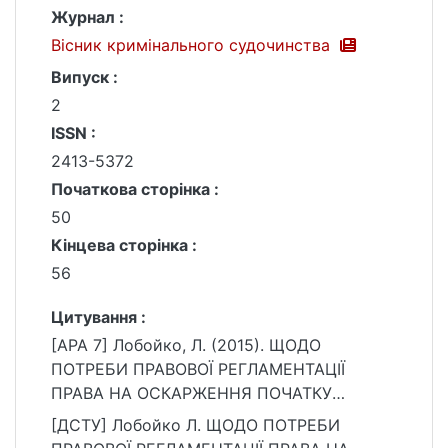
Журнал :
Вісник кримінального судочинства
Випуск :
2
ISSN :
2413-5372
Початкова сторінка :
50
Кінцева сторінка :
56
Цитування :
[APA 7] Лобойко, Л. (2015). ЩОДО
ПОТРЕБИ ПРАВОВОЇ РЕГЛАМЕНТАЦІЇ
ПРАВА НА ОСКАРЖЕННЯ ПОЧАТКУ
ДОСУДОВОГО РОЗСЛІДУВАННЯ. Вісник
[ДСТУ] Лобойко Л. ЩОДО ПОТРЕБИ
кримінального судочинства, (2), 50–56.