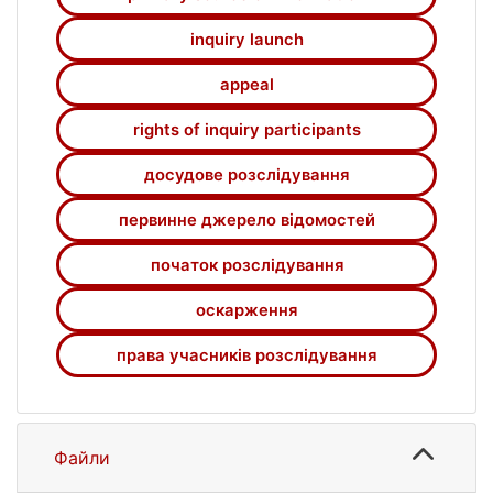
inquiry launch
appeal
rights of inquiry participants
досудове розслідування
первинне джерело відомостей
початок розслідування
оскарження
права учасників розслідування
Файли