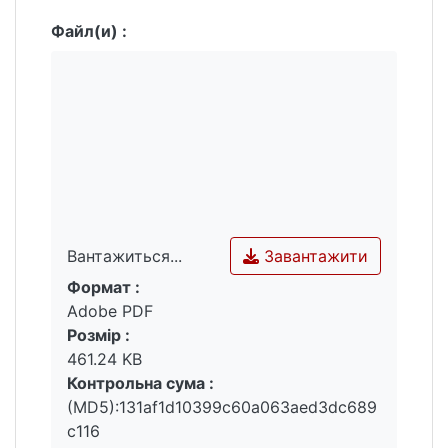
Файл(и) :
Завантажити
Вантажиться...
Формат :
Вантажиться...
Adobe PDF
Розмір :
461.24 KB
Контрольна сума :
(MD5):131af1d10399c60a063aed3dc689
c116