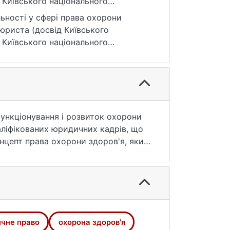
к Київського національного
)), 14–21.
ьності у сфері права охорони
юриста (досвід Київського
к Київського національного
 № 3(118). С. 14—21. URL:
ня: 25.07.2026).
Функціонування і розвиток охорони
аліфікованих юридичних кадрів, що
онцепт права охорони здоров'я, який
 громадського здоров'я та
 права охорони здоров'я, у
ї вищої освіти, зокрема і
о університету імені Тараса
іну "Правове регулювання охорони
но унікальну магістерську
чне право
охорона здоров'я