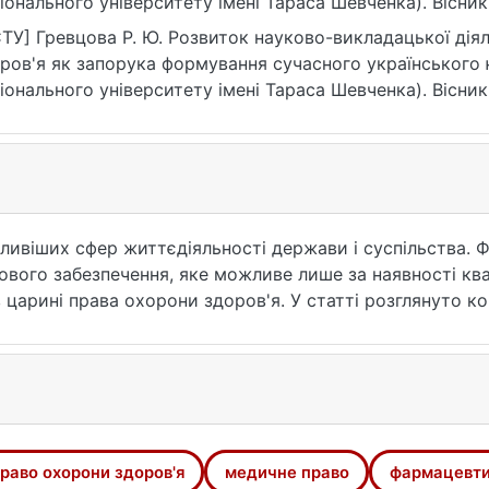
іонального університету імені Тараса Шевченка). Вісни
верситету імені Тараса Шевченка. Юридичні науки, (3(118
ТУ] Гревцова Р. Ю. Розвиток науково-викладацької діял
ps://ir.library.knu.ua/handle/15071834/22757
ров'я як запорука формування сучасного українського 
іонального університету імені Тараса Шевченка). Вісни
верситету імені Тараса Шевченка. Юридичні науки. 2021.
ps://ir.library.knu.ua/handle/15071834/22757 (дата звернен
ливіших сфер життєдіяльності держави і суспільства. 
вого забезпечення, яке можливе лише за наявності кв
 царині права охорони здоров'я. У статті розглянуто к
науки, та його складові – медичне право, право охорони
я досвід викладання дисциплін, що належать до царини
ті імені Тараса Шевченка, який є флагманом вітчизняно
ьтеті (нині – Інститут права) Київського національног
ерше в Україні почали викладати інноваційну дисципл
рони громадського здоров'я"), а 2019 року запровадже
раво охорони здоров'я
медичне право
фармацевти
альних дисциплін) – "Право охорони здоров'я".