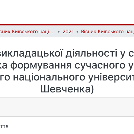
Вісник Київського національного університету імені Тараса Шевченка. Юридичні науки | Bulletin of Taras Shevchenko National University of Kyiv. Legal Studies
2021
икладацької діяльності у 
ка формування сучасного 
го національного універси
Шевченка)
ття