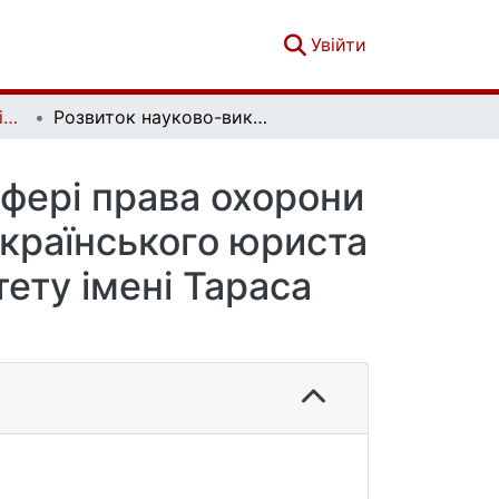
(current)
Увійти
Вісник Київського національного університету імені Тараса Шевченка. Юридичні науки. Випуск 3 (118)
Розвиток науково-викладацької діяльності у сфері права охорони здоров'я як запорука формування сучасного українського юриста (досвід Київського національного університету імені Тараса Шевченка)
сфері права охорони
українського юриста
тету імені Тараса