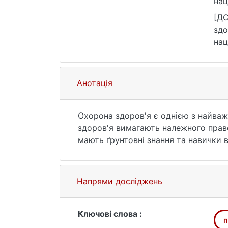
нац
уні
[ДС
htt
здо
нац
уні
htt
Анотація
Охорона здоров'я є однією з найваж
здоров'я вимагають належного право
мають ґрунтовні знання та навички в
є новим для української правничої 
фармацевтичне право. Досліджуєтьс
Київському національному університе
Напрями досліджень
юридичної. Саме на юридичному факул
Шевченка студентам магістратури вп
громадського здоров'я" ("Право охо
Ключові слова :
п
спеціалізацію (вибірковий блок навч