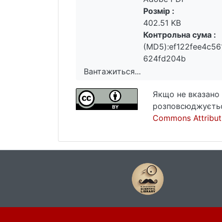
Розмір :
402.51 KB
Контрольна сума :
(MD5):ef122fee4c56
624fd204b
Вантажиться...
Вантажиться...
Якщо не вказано 
розповсюджуєтьс
Commons Attributi