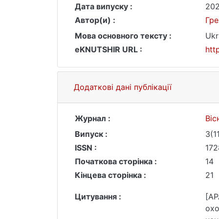
Дата випуску :
202
Автор(и) :
Гре
Мова основного тексту :
Ukr
eKNUTSHIR URL :
htt
Додаткові дані публікації
Журнал :
Віс
Випуск :
3(1
ISSN :
172
Початкова сторінка :
14
Кінцева сторінка :
21
Цитування :
[AP
охо