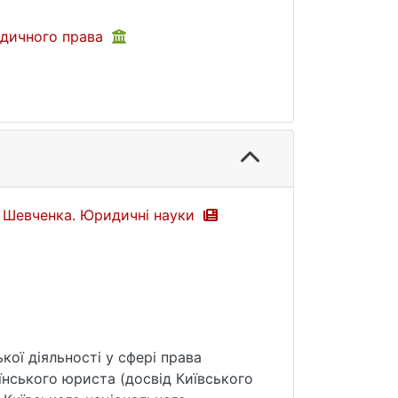
едичного права
са Шевченка. Юридичні науки
кої діяльності у сфері права
нського юриста (досвід Київського