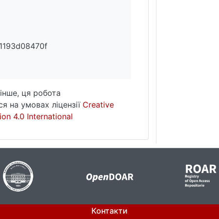
1193d08470f
інше, ця робота
я на умовах ліцензії
Creative
on 4.0 International
Контакти