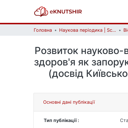
Головна
Наукова періодика | Scientific periodicals
Розвиток науково-в
здоров'я як запору
(досвід Київсько
Основні дані публікації
Тип публікації :
Ста