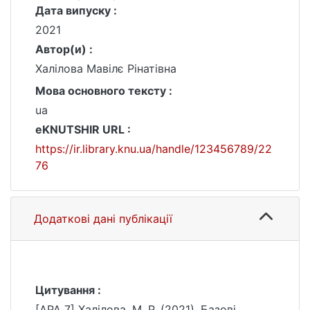
Дата випуску :
2021
Автор(и) :
Халілова Мавілє Рінатівна
Мова основного тексту :
ua
eKNUTSHIR URL :
https://ir.library.knu.ua/handle/123456789/22
76
Додаткові дані публікації
Цитування :
[APA 7] Халілова, М. Р. (2021). Базові