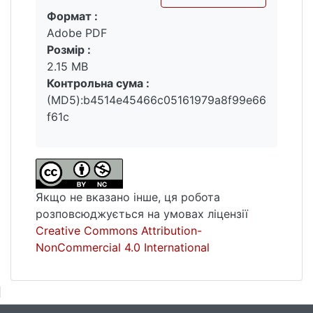
Формат :
пережили депортацію. встановлено
Вантажиться...
Adobe PDF
особливості когнітивної сфери кримських
Розмір :
татар, які зазнали наслідків депортації, а
2.15 MB
саме: недостатньо високий рівень
Контрольна сума :
схильності до світу, високий рівень
(MD5):b4514e45466c05161979a8f99e66
самооцінки, достатній рівень
f61c
самоактуалізації. Виявлено зв’язки у
базових переконаннях кримських татар,
які зазнали наслідків депортації, з
самооцінкою, комплексом жертви і
низьким рівнем довіри.
Якщо не вказано інше, ця робота
розповсюджується на умовах ліцензії
Creative Commons Attribution-
NonCommercial 4.0 International