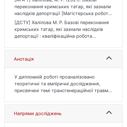
переконання кримських татар, які зазнали
наслідків депортації [Магістерська робота,
Київський національний університет імені
[ДСТУ] Халілова М. Р. Базові переконання
Тараса Шевченка]. eKNUTSHIR.
кримських татар, які зазнали наслідків
https://ir.library.knu.ua/handle/123456789/22
депортації : кваліфікаційна робота
76
магістра : 05 Соціальні та поведінкові
науки. Київ, 2021. 96 с. URL:
https://ir.library.knu.ua/handle/123456789/22
Анотація
76 (дата звернення: 25.07.2026).
У дипломній роботі проаналізовано
теоретичні та емпіричні дослідження,
присвячені темі трансгенераційної травми
та зміни базових переконань під впливом
травмуючих подій на прикладі репресій XX
ст. Серед кримських татар не
Напрями досліджень
простежується чіткої тенденції до
зміщення базових переконань в бік