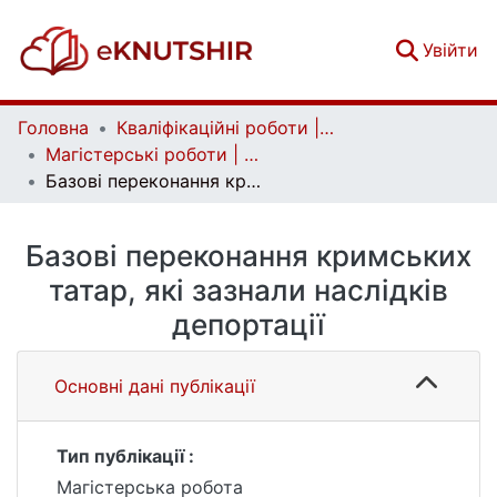
(c
Увійти
Головна
Кваліфікаційні роботи | Qualifying works
Магістерські роботи | Master's theses
Базові переконання кримських татар, які зазнали наслідків депортації
Базові переконання кримських
татар, які зазнали наслідків
депортації
Основні дані публікації
Тип публікації :
Магістерська робота