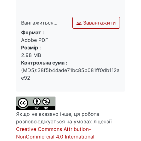
Завантажити
Вантажиться...
Формат :
Вантажиться...
Adobe PDF
Розмір :
2.98 MB
Контрольна сума :
(MD5):38f5b44ade71bc85b081ff0db112a
e92
Якщо не вказано інше, ця робота
розповсюджується на умовах ліцензії
Creative Commons Attribution-
NonCommercial 4.0 International