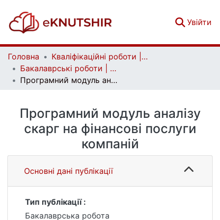
(c
Увійти
Головна
Кваліфікаційні роботи | Qualifying works
Бакалаврські роботи | Bachelor theses
Програмний модуль аналізу скарг на фінансові послуги компаній
Програмний модуль аналізу
скарг на фінансові послуги
компаній
Основні дані публікації
Тип публікації :
Бакалаврська робота