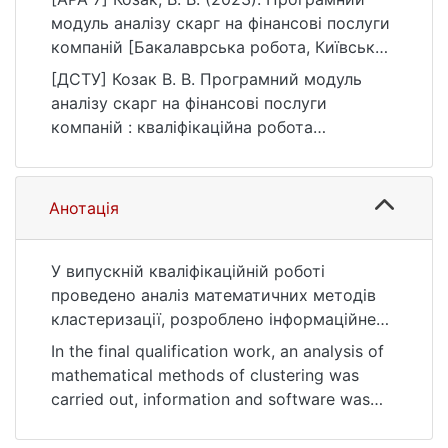
модуль аналізу скарг на фінансові послуги
компаній [Бакалаврська робота, Київський
національний університет імені Тараса
[ДСТУ] Козак В. В. Програмний модуль
Шевченка]. eKNUTSHIR.
аналізу скарг на фінансові послуги
https://ir.library.knu.ua/handle/123456789/54
компаній : кваліфікаційна робота
27
бакалавра : 12 Інформаційні технології.
Київ, 2023. 98 с. URL:
https://ir.library.knu.ua/handle/123456789/54
Анотація
27 (дата звернення: 25.07.2026).
У випускній кваліфікаційній роботі
проведено аналіз математичних методів
кластеризації, розроблено інформаційне
та програмне забезпечення, що виконує
In the final qualification work, an analysis of
дозволяє проводити зручну
mathematical methods of clustering was
кластеризацію даних, бачити візуальне
carried out, information and software was
представлення результатів та зберігати в
developed, which allows you to carry out
зручну структуру.
convenient clustering of data, see a visual