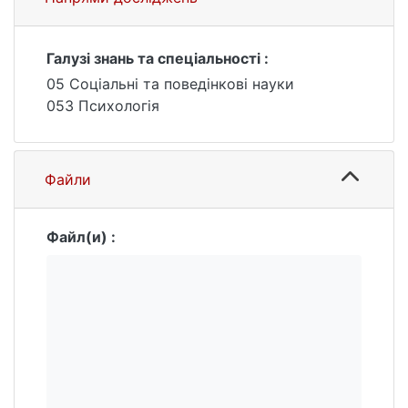
- Виявлені основні обумовлені стресом
війни психічні стани дорослих у двох
вікових категоріях (молоді дорослі та
Галузі знань та спеціальності :
люди середнього віку);
05 Соціальні та поведінкові науки
- Окреслено актуальні особливості впливу
053 Психологія
українських та міжнародних засобів
масової комунікації на психічні стани
українців в умовах російсько-української
Файли
війни;
- Надано методичні рекомендації щодо
покращення практик медійної гігієни як
Файл(и) :
форми психогігієни задля збереження
позитивних психічних станів у дорослих.