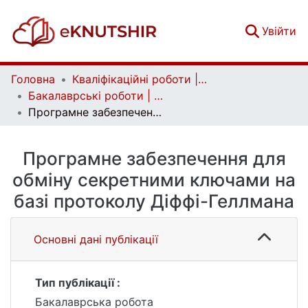
(c
Увійти
Головна
Кваліфікаційні роботи | Qualifying works
Бакалаврські роботи | Bachelor theses
Програмне забезпечення для обміну секретними ключами на базі протоколу Діффі-Геллмана
Програмне забезпечення для
обміну секретними ключами на
базі протоколу Діффі-Геллмана
Основні дані публікації
Тип публікації :
Бакалаврська робота