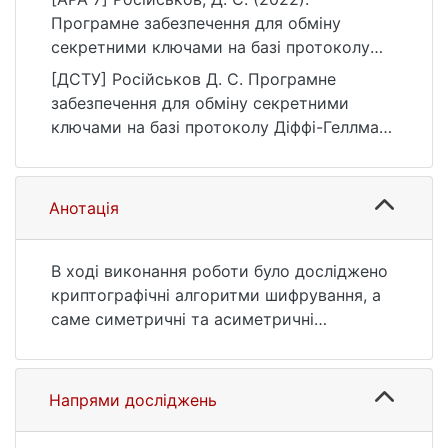
Програмне забезпечення для обміну
секретними ключами на базі протоколу
Діффі-Геллмана [Бакалаврська робота,
[ДСТУ] Російськов Д. С. Програмне
Київський національний університет імені
забезпечення для обміну секретними
Тараса Шевченка]. eKNUTSHIR.
ключами на базі протоколу Діффі-Геллмана
https://ir.library.knu.ua/handle/123456789/161
: кваліфікаційна робота бакалавра : 12
6
Інформаційні технології. Київ, 2022. 67 с.
URL:
Анотація
https://ir.library.knu.ua/handle/123456789/161
6 (дата звернення: 25.07.2026).
В ході виконання роботи було досліджено
криптографічні алгоритми шифрування, а
саме симетричні та асиметричні
алгоритми шифрування. Розглянуто їх
основні переваги та недоліки, пов’язані з
особливостями їх використання. Також
Напрями досліджень
розглянуто можливості компенсації
недоліків симетричних та асиметричних