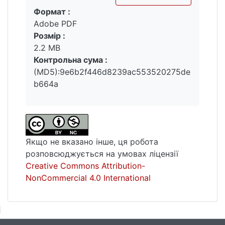
Формат :
Вантажиться...
Adobe PDF
Розмір :
2.2 MB
Контрольна сума :
(MD5):9e6b2f446d8239ac553520275de
b664a
Якщо не вказано інше, ця робота
розповсюджується на умовах ліцензії
Creative Commons Attribution-
NonCommercial 4.0 International