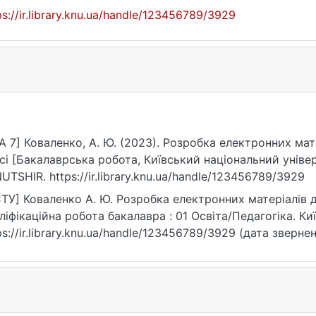
ps://ir.library.knu.ua/handle/123456789/3929
A 7] Коваленко, А. Ю. (2023). Розробка електронних мат
сі [Бакалаврська робота, Київський національний уніве
UTSHIR. https://ir.library.knu.ua/handle/123456789/3929
ТУ] Коваленко А. Ю. Розробка електронних матеріалів дл
ліфікаційна робота бакалавра : 01 Освіта/Педагогіка. Киї
ps://ir.library.knu.ua/handle/123456789/3929 (дата звернен