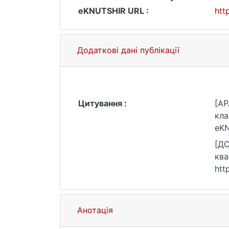
eKNUTSHIR URL :
htt
Додаткові дані публікації
Цитування :
[AP
кла
eKN
[ДС
ква
htt
Анотація