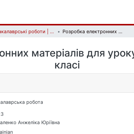
Бакалаврські роботи | Bachelor theses
Розробка електронних матеріалів для уроку географії у 7-му класі
нних матеріалів для уроку
класі
алаврська робота
23
аленко Анжеліка Юріївна
ainian