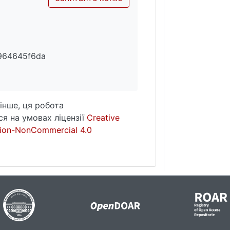
964645f6da
інше, ця робота
я на умовах ліцензії
Creative
ion-NonCommercial 4.0