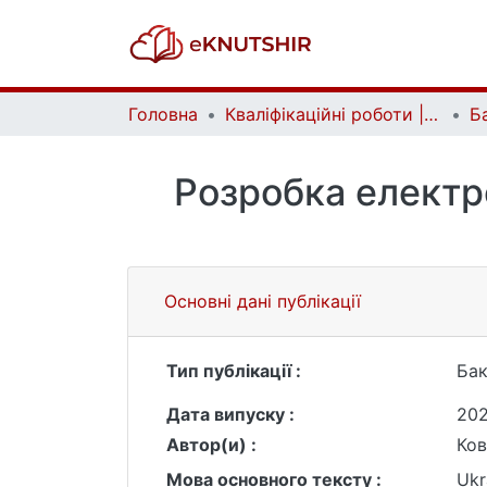
Головна
Кваліфікаційні роботи | Qualifying works
Розробка електро
Основні дані публікації
Тип публікації :
Бак
Дата випуску :
20
Автор(и) :
Ков
Мова основного тексту :
Ukr