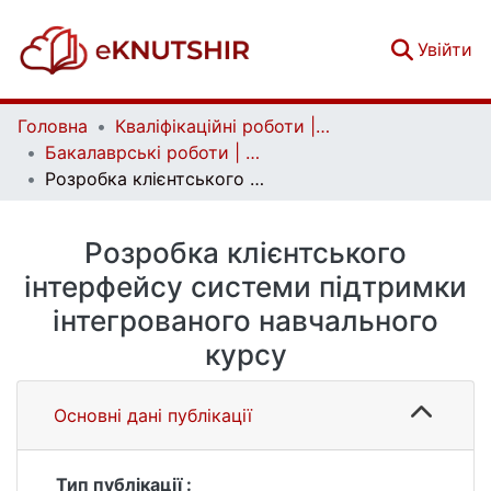
(c
Увійти
Головна
Кваліфікаційні роботи | Qualifying works
Бакалаврські роботи | Bachelor theses
Розробка клієнтського інтерфейсу системи підтримки інтегрованого навчального курсу
Розробка клієнтського
інтерфейсу системи підтримки
інтегрованого навчального
курсу
Основні дані публікації
Тип публікації :