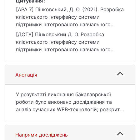
Цитування :
[APA 7] Пінковський, Д. О. (2021). Розробка
клієнтського інтерфейсу системи
підтримки інтегрованого навчального
курсу [Бакалаврська робота, Київський
[ДСТУ] Пінковський Д. О. Розробка
національний університет імені Тараса
клієнтського інтерфейсу системи
Шевченка]. eKNUTSHIR.
підтримки інтегрованого навчального
https://ir.library.knu.ua/handle/123456789/30
курсу : кваліфікаційна робота бакалавра :
02
12 Інформаційні технології. Київ, 2021. URL:
https://ir.library.knu.ua/handle/123456789/30
Анотація
02 (дата звернення: 25.07.2026).
У результаті виконання бакалаврської
роботи було виконано дослідження та
аналіз сучасних WEB-технологій; розкрите
поняття клієнтського інтерфейсу;
розроблено клієнтський інтерфейс
системи підтримки інтегрованого курсу,
Напрями досліджень
який задовольняє більшості потреб