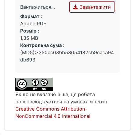
Завантажити
Вантажиться...
Формат :
Вантажиться...
Adobe PDF
Розмір :
1.35 MB
Контрольна сума :
(MD5):7350cc03bb58054182cb9caca94
db693
Якщо не вказано інше, ця робота
розповсюджується на умовах ліцензії
Creative Commons Attribution-
NonCommercial 4.0 International