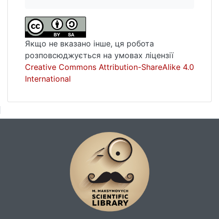
1927 років у журналі "Кіно" переважно
створювався позитивний образ, хоча було
зафіксовано один випадок негативного
моделювання у формі шаржу, що, імовірно,
Якщо не вказано інше, ця робота
був спричинений творчим стилем авторів,
розповсюджується на умовах ліцензії
а не ставленням до режисера.
Creative Commons Attribution-ShareAlike 4.0
International