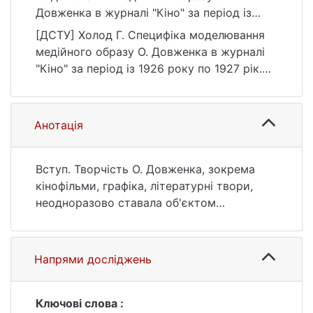
Довженка в журналі "Кіно" за період із
1926 року по 1927 рік. Літературознавчі
[ДСТУ] Холод Г. Специфіка моделювання
студії, 2(67), 150–167.
медійного образу О. Довженка в журналі
https://doi.org/10.17721/2520-
"Кіно" за період із 1926 року по 1927 рік.
6346.2(67).150-167
Літературознавчі студії. 2024. Т. 2, № 67. С.
150—167. DOI: 10.17721/2520-
6346.2(67).150-167 (дата звернення:
Анотація
25.07.2026).
Вступ. Творчість О. Довженка, зокрема
кінофільми, графіка, літературні твори,
неодноразово ставала об'єктом
дослідження науковців. Оцінка творчості
митця в українській та закордонній пресі
дозволяє створювати загальну картину
Напрями досліджень
визнання його таланту в різних країнах.
Проте дослідження медійного образу О.
Довженка поки що залишається
Ключові слова :