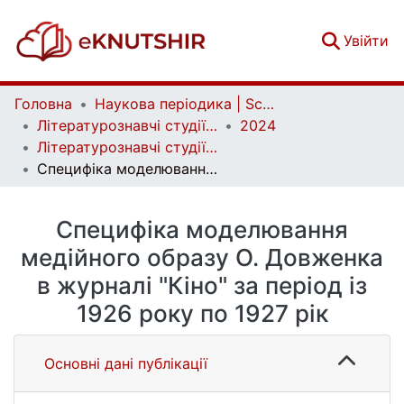
(c
Увійти
Головна
Наукова періодика | Scientific periodicals
Літературознавчі студії | Literary Studies
2024
Літературознавчі студії. Том 2. № 67
Специфіка моделювання медійного образу О. Довженка в журналі "Кіно" за період із 1926 року по 1927 рік
Специфіка моделювання
медійного образу О. Довженка
в журналі "Кіно" за період із
1926 року по 1927 рік
Основні дані публікації