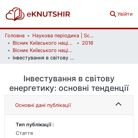
(c
Увійти
Головна
Наукова періодика | Scientific periodicals
Вісник Київського національного університету імені Тараса Шевченка. Економіка | Bulletin of Taras Shevchenko National University of Kyiv. Economics
2016
Вісник Київського національного університету імені Тараса Шевченка. Економіка. Випуск 7 (184)
Інвестування в світову енергетику: основні тенденції
Інвестування в світову
енергетику: основні тенденції
Основні дані публікації
Тип публікації :
Стаття