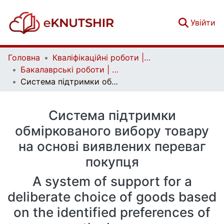
(c
Увійти
Головна
Кваліфікаційні роботи | Qualifying works
Бакалаврські роботи | Bachelor theses
Система підтримки обміркованого вибору товару на основі виявлених переваг покупця
Система підтримки
обміркованого вибору товару
на основі виявлених переваг
покупця
A system of support for a
deliberate choice of goods based
on the identified preferences of