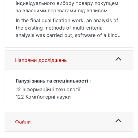
індивідуального вибору товару покупцем
за власними перевагами під впливом
реклами.
In the final qualification work, an analysis of
Предметом дослідження є розробка
the existing methods of multi-criteria
програмної системи підтримки
analysis was carried out, software of a kind
обміркованого вибору товару на основі
of decision support system was developed,
виявлених переваг покупця.
which implements one of the methods of
У випускній кваліфікаційній роботі
criterion analysis and provides the user with
Напрями досліджень
проведено аналіз існуючих методів
personalized recommendations.
багатокритеріального аналізу, розроблено
програмне забезпечення виду системи
Keywords: criterion, decision support system,
Галузі знань та спеціальності :
підтримки прийняття рішень, що реалізує
recommendation.
12 Інформаційні технології
один із методів критеріального аналізу та
122 Комп’ютерні науки
надає користувачу персоналізовані
рекомендації.
Ключові слова: система підтримки
Файли
прийняття рішень, критерій обміркованого
вибору, реклама товару.