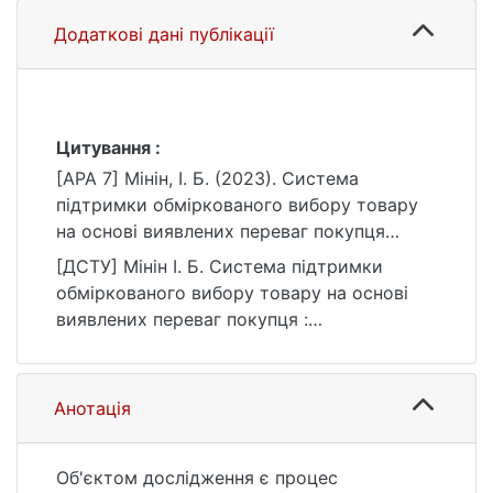
Додаткові дані публікації
Цитування :
[APA 7] Мінін, І. Б. (2023). Система
підтримки обміркованого вибору товару
на основі виявлених переваг покупця
[Бакалаврська робота, Київський
[ДСТУ] Мінін І. Б. Система підтримки
національний університет імені Тараса
обміркованого вибору товару на основі
Шевченка]. eKNUTSHIR.
виявлених переваг покупця :
https://ir.library.knu.ua/handle/123456789/54
кваліфікаційна робота бакалавра : 12
50
Інформаційні технології. Київ, 2023. 60 с.
URL:
Анотація
https://ir.library.knu.ua/handle/123456789/54
50 (дата звернення: 25.07.2026).
Об'єктом дослідження є процес