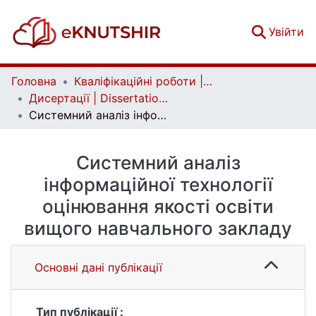
(c
Увійти
Головна
Кваліфікаційні роботи | Qualifying works
Дисертації | Dissertations
Системний аналіз інформаційної технології оцінювання якості освіти вищого навчального закладу
Системний аналіз
інформаційної технології
оцінювання якості освіти
вищого навчального закладу
Основні дані публікації
Тип публікації :