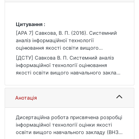
Цитування :
[APA 7] Савкова, В. П. (2016). Системний
аналіз інформаційної технології
оцінювання якості освіти вищого
навчального закладу [Дис. канд. техн.наук,
[ДСТУ] Савкова В. П. Системний аналіз
Київський національний університет імені
інформаційної технології оцінювання
Тараса Шевченка]. eKNUTSHIR.
якості освіти вищого навчального закладу
https://ir.library.knu.ua/handle/123456789/21
: дис. … канд. техн.наук : 12 Інформаційні
05
технології. Київ, 2016. 26 с. URL:
https://ir.library.knu.ua/handle/123456789/21
Анотація
05 (дата звернення: 25.07.2026).
Дисертаційна робота присвячена розробці
інформаційної технології оцінки якості
освіти вищого навчального закладу (ВНЗ),