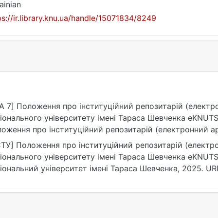
ainian
ps://ir.library.knu.ua/handle/15071834/8249
A 7] Положення про інституційний репозитарій (електро
іонального університету імені Тараса Шевченка еKNUTSH
оження про інституційний репозитарій (електронний ар
верситету імені Тараса Шевченка еKNUTSHIR (нова редак
ТУ] Положення про інституційний репозитарій (електро
верситет імені Тараса Шевченка. https://ir.library.knu.ua
іонального університету імені Тараса Шевченка еKNUTSHI
іональний університет імені Тараса Шевченка, 2025. UR
ps://ir.library.knu.ua/handle/15071834/8249 (дата звернення