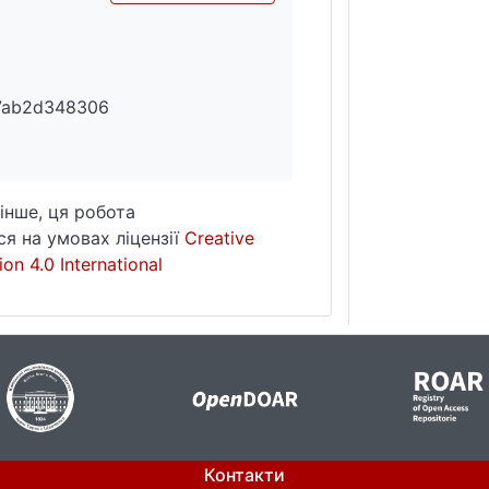
7ab2d348306
інше, ця робота
я на умовах ліцензії
Creative
on 4.0 International
Контакти