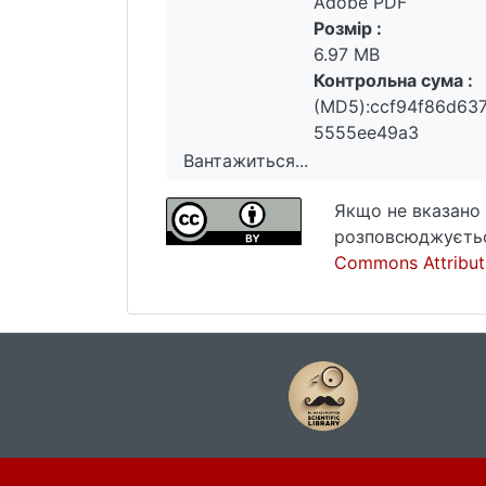
Adobe PDF
Розмір :
6.97 MB
Контрольна сума :
(MD5):ccf94f86d63
5555ee49a3
Вантажиться...
Вантажиться...
Якщо не вказано 
розповсюджуєтьс
Commons Attributi