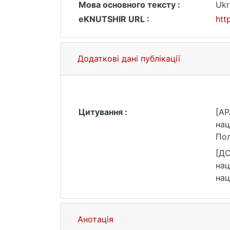
Мова основного тексту :
Ukr
eKNUTSHIR URL :
htt
Додаткові дані публікації
Цитування :
[AP
нац
Пол
уні
[ДС
уні
нац
нац
htt
Анотація