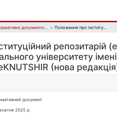
Нормативні документи eKNUTSHIR | Regulatory documents of eKNUTSHIR
Положення про інституційний репозитарій (електронний архів) Київського національного університету імені Тараса Шевченка еKNUTSHIR (нова редакція)
титуційний репозитарій (
нального університету імен
еKNUTSHIR (нова редакція
рмативний документ
жовтня 2025 р.