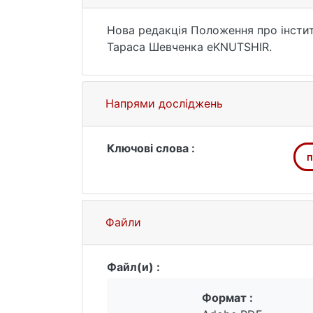
Нова редакція Положення про інстит
Тараса Шевченка еKNUTSHIR.
Напрями досліджень
Ключові слова :
п
Файли
Файл(и) :
Формат :