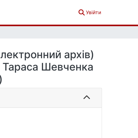
(current)
Увійти
електронний архів)
і Тараса Шевченка
)